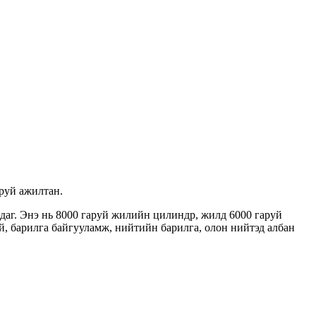
аруй ажилтан.
даг. Энэ нь 8000 гаруй жилийн цилиндр, жилд 6000 гаруй
й, барилга байгууламж, нийтийн барилга, олон нийтэд албан