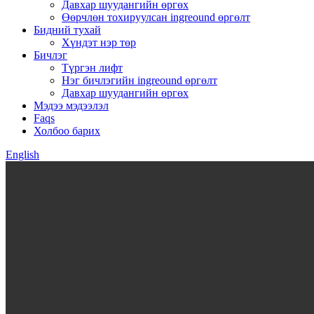
Давхар шуудангийн өргөх
Өөрчлөн тохируулсан ingreound өргөлт
Бидний тухай
Хүндэт нэр төр
Бичлэг
Түргэн лифт
Нэг бичлэгийн ingreound өргөлт
Давхар шуудангийн өргөх
Мэдээ мэдээлэл
Faqs
Холбоо барих
English