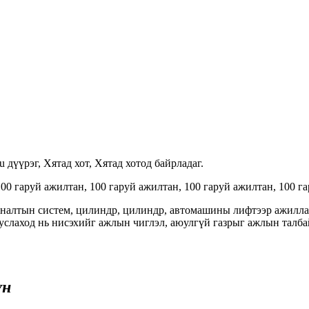
 дүүрэг, Хятад хот, Хятад хотод байрладаг.
00 гаруй ажилтан, 100 гаруй ажилтан, 100 гаруй ажилтан, 100 г
хяналтын систем, цилиндр, цилиндр, автомашины лифтээр ажилла
услаход нь нисэхийг ажлын чиглэл, аюулгүй газрыг ажлын талба
үн