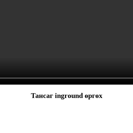
Тансаг inground өргөх