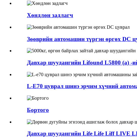
Хөндлөн задлагч
Зөөврийн автомашин түргэн өргөх DC ц
Давхар шуудангийн Lifound L5800 (a) -ий
L-E70 цуврал шинэ эрчим хүчний автом
Бортого
Давхар шуудангийн Life Life Liff LIVE LIF