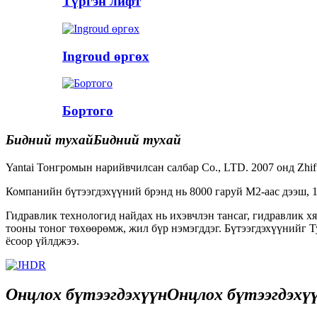
Түргэн лифт
Ingroud өргөх
Бортого
Бидний тухай
Бидний тухай
Yantai Тонгромын нарийвчилсан салбар Co., LTD. 2007 онд Zhifu
Компанийн бүтээгдэхүүний брэнд нь 8000 гаруй M2-аас дээш, 1
Гидравлик технологид найдах нь ихэвчлэн тансаг, гидравлик 
тооны тоног төхөөрөмж, жил бүр нэмэгддэг. Бүтээгдэхүүнийг Т
ёсоор үйлджээ.
Онцлох бүтээгдэхүүн
Онцлох бүтээгдэхү