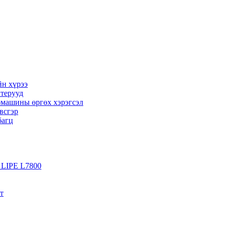
йн хүрээ
птерууд
омашины өргөх хэрэгсэл
всгэр
багц
e LIPE L7800
т