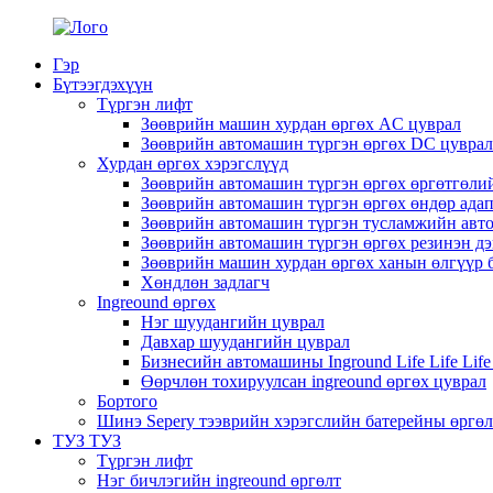
Гэр
Бүтээгдэхүүн
Түргэн лифт
Зөөврийн машин хурдан өргөх AC цуврал
Зөөврийн автомашин түргэн өргөх DC цуврал
Хурдан өргөх хэрэгслүүд
Зөөврийн автомашин түргэн өргөх өргөтгөли
Зөөврийн автомашин түргэн өргөх өндөр ада
Зөөврийн автомашин түргэн тусламжийн авт
Зөөврийн автомашин түргэн өргөх резинэн дэ
Зөөврийн машин хурдан өргөх ханын өлгүүр 
Хөндлөн задлагч
Ingreound өргөх
Нэг шуудангийн цуврал
Давхар шуудангийн цуврал
Бизнесийн автомашины Inground Life Life Lif
Өөрчлөн тохируулсан ingreound өргөх цуврал
Бортого
Шинэ Sepery тээврийн хэрэгслийн батерейны өргөл
ТУЗ ТУЗ
Түргэн лифт
Нэг бичлэгийн ingreound өргөлт