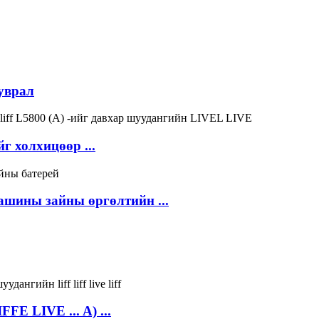
уврал
г холхицөөр ...
ашины зайны өргөлтийн ...
FE LIVE ... A) ...